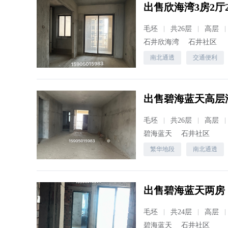
出售欣海湾3房2厅
毛坯
共26层
高层
石井欣海湾
石井社区
南北通透
交通便利
出售碧海蓝天高层
毛坯
共26层
高层
碧海蓝天
石井社区
繁华地段
南北通透
出售碧海蓝天两房
毛坯
共24层
高层
碧海蓝天
石井社区