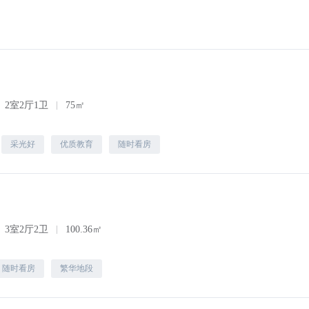
2室2厅1卫
75㎡
采光好
优质教育
随时看房
3室2厅2卫
100.36㎡
随时看房
繁华地段