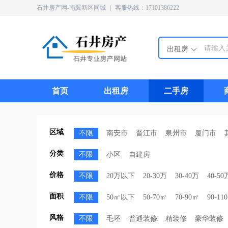
石井房产网-南翼新区同城
|
客服热线：17101386222
出租房
首页
出租房
二手房
区域
不限
南安市
晋江市
泉州市
厦门市
分类
不限
小区
自建房
价格
不限
20万以下
20-30万
30-40万
40-50
面积
不限
50㎡以下
50-70㎡
70-90㎡
90-11
风格
不限
毛坯
普通装修
精装修
豪华装修