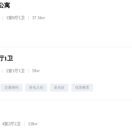
公寓
1室0厅1卫
37.34㎡
厅1卫
2室1厅1卫
59㎡
交通便利
拎包入住
采光好
优质教育
4室2厅2卫
128㎡