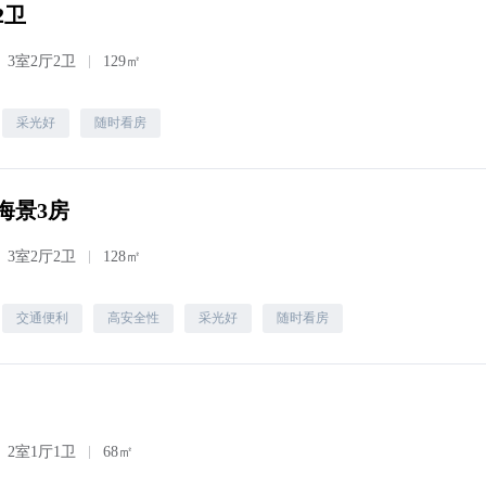
2卫
3室2厅2卫
129㎡
采光好
随时看房
海景3房
3室2厅2卫
128㎡
交通便利
高安全性
采光好
随时看房
2室1厅1卫
68㎡