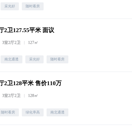
采光好
随时看房
2卫127.55平米 面议
3室2厅2卫
127㎡
南北通透
采光好
随时看房
2卫128平米 售价110万
3室2厅2卫
128㎡
随时看房
绿化率高
南北通透