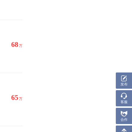
68
万
发布
65
万
客服
合作