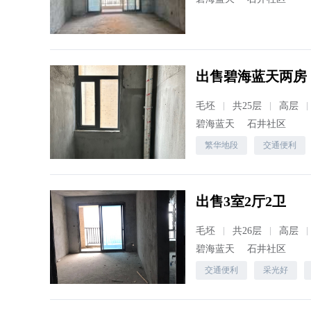
出售碧海蓝天两房
毛坯
共25层
高层
碧海蓝天
石井社区
繁华地段
交通便利
出售3室2厅2卫
毛坯
共26层
高层
碧海蓝天
石井社区
交通便利
采光好