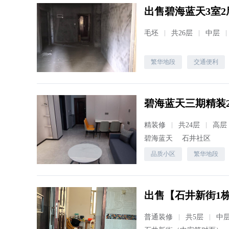
出售碧海蓝天3室2厅
毛坯
共26层
中层
繁华地段
交通便利
碧海蓝天三期精装2
精装修
共24层
高层
碧海蓝天
石井社区
品质小区
繁华地段
出售【石井新街1
普通装修
共5层
中