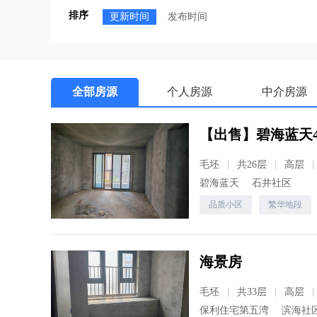
排序
更新时间
发布时间
全部房源
个人房源
中介房源
【出售】碧海蓝天4
毛坯
共26层
高层
碧海蓝天
石井社区
品质小区
繁华地段
海景房
毛坯
共33层
高层
保利住宅第五湾
滨海社