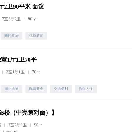
2卫90平米 面议
3室2厅2卫
90㎡
随时看房
优质教育
室1厅1卫70平
2室1厅1卫
70㎡
南北通透
配套齐全
交通便利
拎包入住
栋5楼（中宪第对面）】
层
2室2厅1卫
90㎡