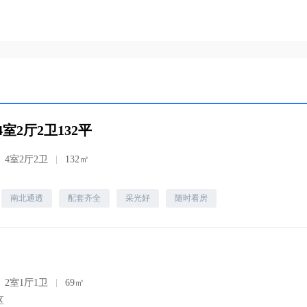
室2厅2卫132平
4室2厅2卫
132㎡
南北通透
配套齐全
采光好
随时看房
2室1厅1卫
69㎡
区