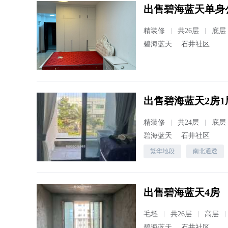
出售碧海蓝天单身
精装修
共26层
底层
碧海蓝天
石井社区
出售碧海蓝天2房1
精装修
共24层
底层
碧海蓝天
石井社区
繁华地段
南北通透
出售碧海蓝天4房
毛坯
共26层
高层
碧海蓝天
石井社区