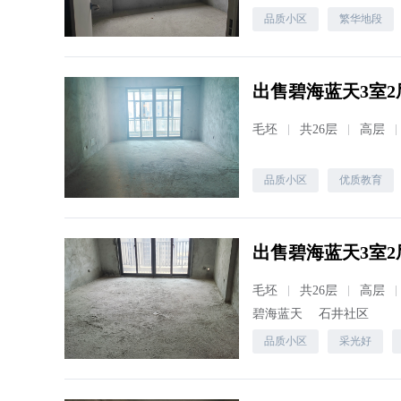
品质小区
繁华地段
出售碧海蓝天3室2厅
毛坯
共26层
高层
品质小区
优质教育
出售碧海蓝天3室2厅
毛坯
共26层
高层
碧海蓝天
石井社区
品质小区
采光好