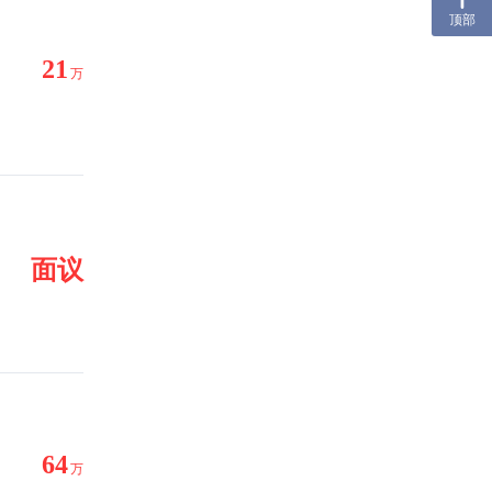
顶部
21
万
面议
64
万