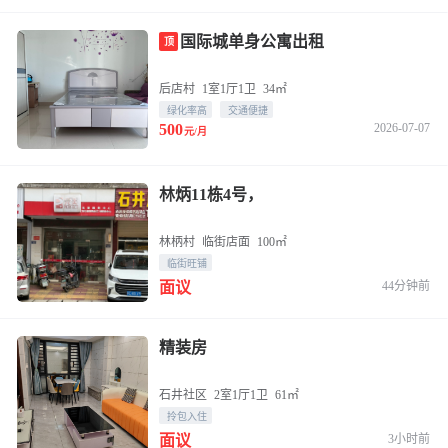
国际城单身公寓出租
顶
后店村
1室1厅1卫
34㎡
绿化率高
交通便捷
500
2026-07-07
元/月
林炳11栋4号，
林柄村
临街店面
100㎡
临街旺铺
44分钟前
面议
精装房
石井社区
2室1厅1卫
61㎡
拎包入住
3小时前
面议