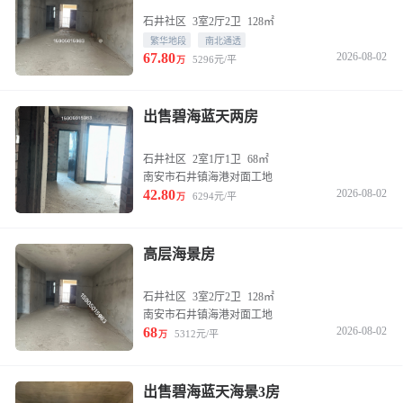
石井社区
3室2厅2卫
128㎡
繁华地段
南北通透
67.80
2026-08-02
5296元/平
万
出售碧海蓝天两房
石井社区
2室1厅1卫
68㎡
南安市石井镇海港对面工地
42.80
2026-08-02
6294元/平
万
高层海景房
石井社区
3室2厅2卫
128㎡
南安市石井镇海港对面工地
68
2026-08-02
5312元/平
万
出售碧海蓝天海景3房