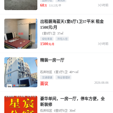
品质小区
采光好
68
3小时前
5312元/平
万
出租碧海蓝天1室0厅1卫37平米 租金
1500元/月
1室0厅1卫
37㎡
绿化率高
拎包入住
1500
3小时前
元/月
精装一房一厅
石井社区
1室1厅1卫
40～㎡
交通便捷
物业管理好
2026-08-06
面议
豪华单间，一房一厅，停车方便，全
新装修
石井社区
0室0厅0卫
30㎡