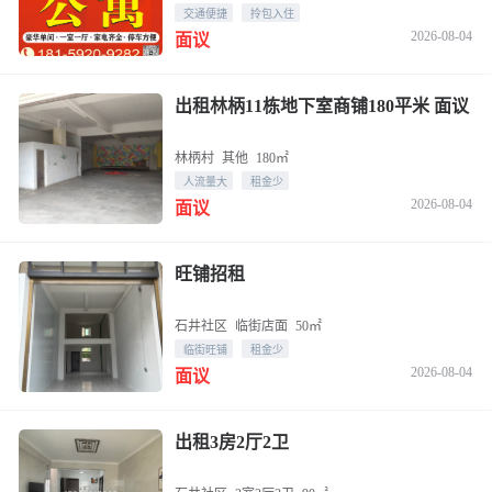
交通便捷
拎包入住
2026-08-04
面议
出租林柄11栋地下室商铺180平米 面议
林柄村
其他
180㎡
人流量大
租金少
2026-08-04
面议
旺铺招租
石井社区
临街店面
50㎡
临街旺铺
租金少
2026-08-04
面议
出租3房2厅2卫