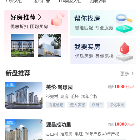
中介入驻
发布广告
114商家入驻
招聘求职
新盘推荐
更多
在售
10000
美伦·鹭璟园
起步
元/㎡
岑兜村
现房
毛坯
70年产权
南北通透
透大飘窗
双阳台
绿化率高
在售
10000
源昌成功里
均价
元/㎡
古山村
准现房
毛坯
70年产权,40年产权