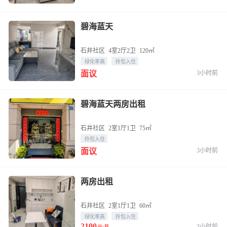
碧海蓝天
石井社区
4室2厅2卫
120㎡
绿化率高
拎包入住
3小时前
面议
碧海蓝天两房出租
石井社区
2室1厅1卫
75㎡
拎包入住
3小时前
面议
两房出租
石井社区
2室1厅1卫
60㎡
绿化率高
拎包入住
2100
3小时前