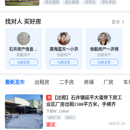
南北通透
透大飘窗
双阳台
绿化率高
找对人 买好房
更多
石井房产信息服务中心
碧海蓝天～小洪
信毅房产～洪翎
高鹏房产
信毅房产
信毅房产
Ta的主页
Ta的主页
Ta的主页
最新发布
出租房
二手房
商铺
厂房
车
【出租】石井镇延平大道旁下房工
顶
业区厂房出租1500平方米，手续齐
全！
下房村
1500㎡
临街厂房
租金少
2026-07-24
面议