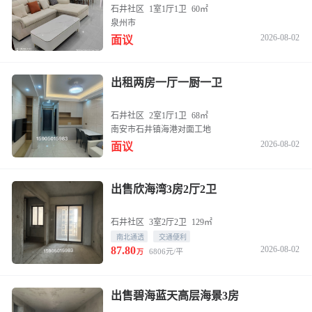
石井社区
1室1厅1卫
60㎡
泉州市
2026-08-02
面议
出租两房一厅一厨一卫
石井社区
2室1厅1卫
68㎡
南安市石井镇海港对面工地
2026-08-02
面议
出售欣海湾3房2厅2卫
石井社区
3室2厅2卫
129㎡
南北通透
交通便利
87.80
2026-08-02
6806元/平
万
出售碧海蓝天高层海景3房