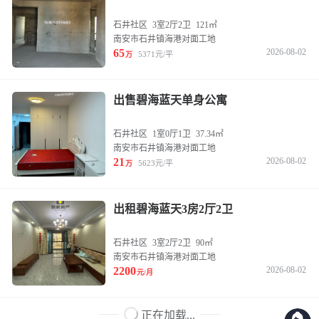
石井社区
3室2厅2卫
121㎡
南安市石井镇海港对面工地
65
2026-08-02
5371元/平
万
出售碧海蓝天单身公寓
石井社区
1室0厅1卫
37.34㎡
南安市石井镇海港对面工地
21
2026-08-02
5623元/平
万
出租碧海蓝天3房2厅2卫
石井社区
3室2厅2卫
90㎡
南安市石井镇海港对面工地
2200
2026-08-02
元/月
正在加载...