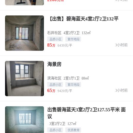
元/月
【出售】碧海蓝天4室2厅2卫132平
石井社区
4室2厅2卫
132㎡
品质小区
繁华地段
85
3小时前
6439元/平
万
海景房
滨海社区
2室1厅1卫
69㎡
品质小区
繁华地段
65
3小时前
9420元/平
万
出售碧海蓝天3室2厅2卫127.55平米 面
议
3室2厅2卫
127㎡
品质小区
优质教育