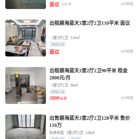
3小时前
面议
0元/平
出租碧海蓝天3室2厅2卫110平米 面议
3室2厅2卫
110㎡
拎包入住
3小时前
面议
出租碧海蓝天3室2厅2卫90平米 租金
2800元/月
3室2厅2卫
90㎡
拎包入住
2800
3小时前
元/月
出售碧海蓝天3室2厅2卫128平米 售价
110万
石井社区
3室2厅2卫
128㎡